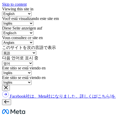
Skip to content
Viewing this site in
Você está visualizando este site em
Diese Seite anzeigen auf
Vous consultez ce site en
このサイトを次の言語で表示
다음 언어로 표시 중
Este sitio se está viendo en
Este sitio se está viendo en
Facebook社は、Meta社になりました。詳しくは[こちら
Meta