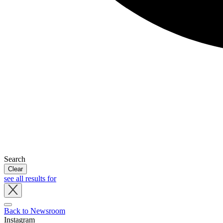
Search
Clear
see all results for
Close
tray
Back to Newsroom
Instagram