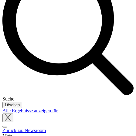
Suche
Löschen
Alle Ergebnisse anzeigen für
Close
tray
Zurück zu: Newsroom
Meta