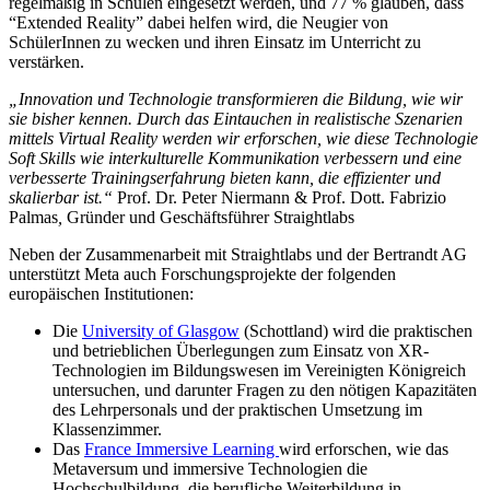
regelmäßig in Schulen eingesetzt werden, und 77 % glauben, dass
“Extended Reality” dabei helfen wird, die Neugier von
SchülerInnen zu wecken und ihren Einsatz im Unterricht zu
verstärken.
„Innovation und Technologie transformieren die Bildung, wie wir
sie bisher kennen. Durch das Eintauchen in realistische Szenarien
mittels Virtual Reality werden wir erforschen, wie diese Technologie
Soft Skills wie interkulturelle Kommunikation verbessern und eine
verbesserte Trainingserfahrung bieten kann, die effizienter und
skalierbar ist.“
Prof. Dr. Peter Niermann & Prof. Dott. Fabrizio
Palmas
,
Gründer und Geschäftsführer Straightlabs
Neben der Zusammenarbeit mit Straightlabs und der Bertrandt AG
unterstützt Meta auch Forschungsprojekte der folgenden
europäischen Institutionen:
Die
University of Glasgow
(Schottland) wird die praktischen
und betrieblichen Überlegungen zum Einsatz von XR-
Technologien im Bildungswesen im Vereinigten Königreich
untersuchen, und darunter Fragen zu den nötigen Kapazitäten
des Lehrpersonals und der praktischen Umsetzung im
Klassenzimmer.
Das
France Immersive Learning
wird erforschen, wie das
Metaversum und immersive Technologien die
Hochschulbildung, die berufliche Weiterbildung in