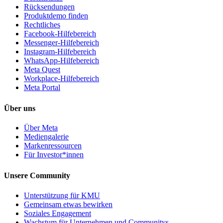
Rücksendungen
Produktdemo finden
Rechtliches
Facebook-Hilfebereich
Messenger-Hilfebereich
Instagram-Hilfebereich
WhatsApp-Hilfebereich
Meta Quest
Workplace-Hilfebereich
Meta Portal
Über uns
Über Meta
Mediengalerie
Markenressourcen
Für Investor*innen
Unsere Community
Unterstützung für KMU
Gemeinsam etwas bewirken
Soziales Engagement
Wachstum für Unternehmen und Communitys