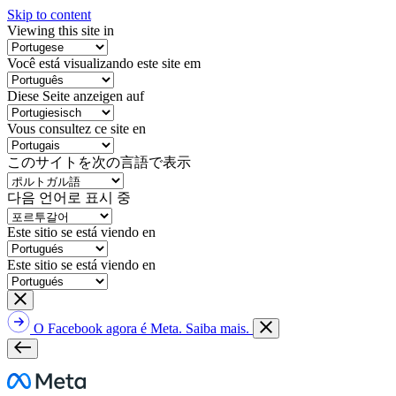
Skip to content
Viewing this site in
Você está visualizando este site em
Diese Seite anzeigen auf
Vous consultez ce site en
このサイトを次の言語で表示
다음 언어로 표시 중
Este sitio se está viendo en
Este sitio se está viendo en
O Facebook agora é Meta. Saiba mais.
Meta