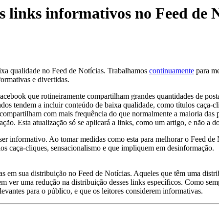
links informativos no Feed de N
aixa qualidade no Feed de Notícias. Trabalhamos
continuamente
para me
ormativas e divertidas.
ebook que rotineiramente compartilham grandes quantidades de postag
dos tendem a incluir conteúdo de baixa qualidade, como títulos caça-c
s compartilham com mais frequência do que normalmente a maioria das p
cação. Esta atualização só se aplicará a links, como um artigo, e não a d
ser informativo. Ao tomar medidas como esta para melhorar o Feed de N
ulos caça-cliques, sensacionalismo e que impliquem em desinformação.
 em sua distribuição no Feed de Notícias. Aqueles que têm uma distribu
em ver uma redução na distribuição desses links específicos. Como se
levantes para o público, e que os leitores considerem informativas.