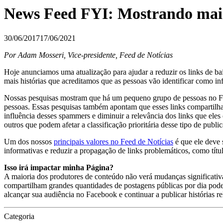
News Feed FYI: Mostrando mais 
30/06/2017
17/06/2021
P
or Adam Mosseri, Vice-presidente, Feed de Notícias
Hoje anunciamos uma atualização para ajudar a reduzir os links de b
mais histórias que acreditamos que as pessoas vão identificar como inf
Nossas pesquisas mostram que há um pequeno grupo de pessoas no Fac
pessoas. Essas pesquisas também apontam que esses links compartilha
influência desses spammers e diminuir a relevância dos links que ele
outros que podem afetar a classificação prioritária desse tipo de publi
Um dos nossos
principais valores no Feed de Notícias
é que ele deve 
informativas e reduzir a propagação de links problemáticos, como tít
Isso irá impactar minha Página?
A maioria dos produtores de conteúdo não verá mudanças significativas
compartilham grandes quantidades de postagens públicas por dia pod
alcançar sua audiência no Facebook e continuar a publicar histórias re
Categoria