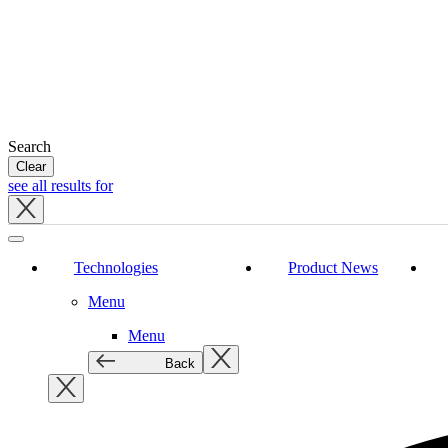
Search
Clear
see all results for
Close
tray
Technologies
Product News
Menu
Menu
Back