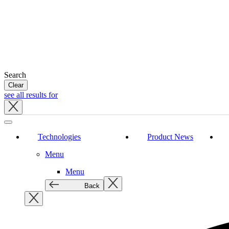
Search
Clear
see all results for
Close
tray
Technologies
Product News
Menu
Menu
Back