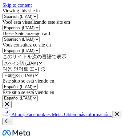
Skip to content
Viewing this site in
Você está visualizando este site em
Diese Seite anzeigen auf
Vous consultez ce site en
このサイトを次の言語で表示
다음 언어로 표시 중
Este sitio se está viendo en
Este sitio se está viendo en
Ahora, Facebook es Meta. Obtén más información.
Meta