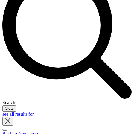
Search
Clear
see all results for
Close
tray
Back to Newsroom