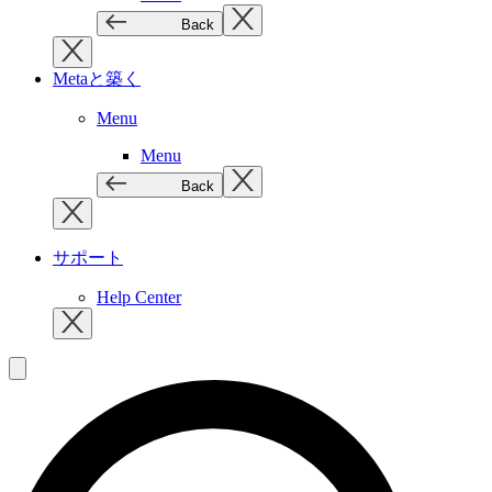
Back
Metaと築く
Menu
Menu
Back
サポート
Help Center