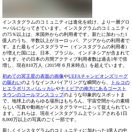
インスタグラムのコミュニティは進化を続け、より一層グロ
ーバルになってきています。インスタグラムのコミュニティ
の75％以上は、米国外からの利用者です。新たに加わった1
億人のうち、半数以上がヨーロッパ、アジアからの利用者で
す。また最もインスタグラマー（インスタグラムの利用者）
が増えた国には、日本、ブラジル、インドネシアが含まれて
います。その日本の月間アクティブ利用者数は過去1年で倍
増し、現在810万人（2015年６月末時点）を超えています。
初めての冥王星の表面の画像
や
UEFAチャンピオンズリーグ
の賑わい
のようなインスパイアリングな瞬間から、
トルコの
ヒエラポリス-パムッカレ
や
ナミビアの南方にあるゴースト
タウンのコールマンスコップ
のような印象的なスポットま
で、地球上のあらゆる場所はもちろん、宇宙空間からの素晴
らしい写真や動画がインスタグラマーによって捉えられてい
ます。これらは、現在インスタグラム上でシェアされる1日
8,000万以上の写真のごく一部です。
新しくインスタグラムのコミュニティに加わった1億人の中