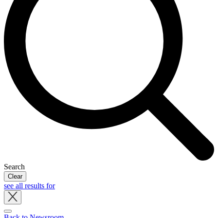
Search
Clear
see all results for
Close
tray
Back to Newsroom