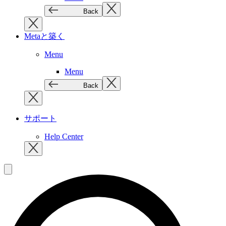
Back
Metaと築く
Menu
Menu
Back
サポート
Help Center