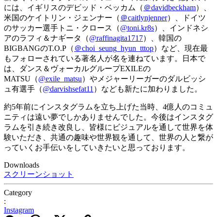
には、イギリスのデビッド・ベッカム（
＠davidbeckham
）、
米国のケイトリン・ジェンナー（
＠caitlynjenner
）、ドイツ
のサッカー選手トニ・クロース（
@toni.kr8s
）、インドネシ
アのラフィ＆ナギータ（
@raffinagita1717
）、韓国の
BIGBANGのT.O.P（
＠choi_seung_hyun_tttop
）など、現在最
もフォローされている著名人が名を連ねています。日本で
は、ダンス＆ヴォーカルグループEXILEの
MATSU（
@exile_matsu
）やメジャーリーガーのダルビッシ
ュ有選手（
@darvishsefat11
）なども新たに加わりました。
約5年前にインスタグラムを立ち上げた当時、4億人のコミュ
ニティは遠い夢でしかありませんでした。今後はインスタグ
ラムを引き続き改良し、皆様にビジュアルを通して世界を体
験いただき、共通の趣味や世界観を通して、世界の人と繋が
っていくお手伝いをしていきたいと思っております。
Downloads
スクリーンショット
Category
:
Instagram