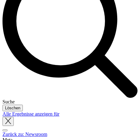
Suche
Löschen
Alle Ergebnisse anzeigen für
Close
tray
Zurück zu: Newsroom
Meta