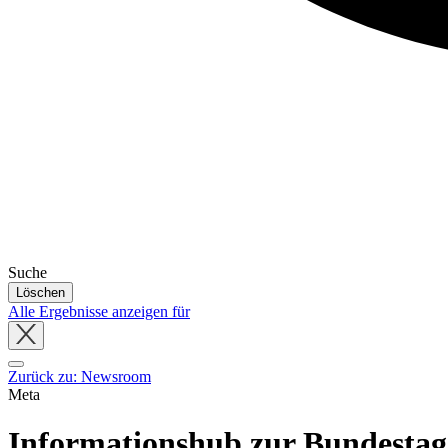
Suche
Löschen
Alle Ergebnisse anzeigen für
Close
tray
Zurück zu: Newsroom
Meta
Informationshub zur Bundestag