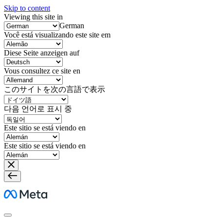
Skip to content
Viewing this site in
German
Você está visualizando este site em
Diese Seite anzeigen auf
Vous consultez ce site en
このサイトを次の言語で表示
다음 언어로 표시 중
Este sitio se está viendo en
Este sitio se está viendo en
Meta