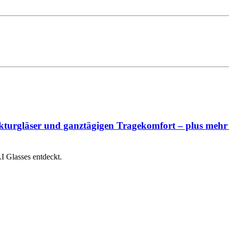
kturgläser und ganztägigen Tragekomfort – plus mehr
I Glasses entdeckt.