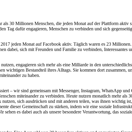
als 30 Millionen Menschen, die jeden Monat auf der Plattform aktiv si
den Tag dafür engagieren, Menschen zu verbinden und sich gegenseitig
 2017 jeden Monat auf Facebook aktiv. Täglich waren es 23 Millionen
en dabei, sich mit Freunden und Familie zu verbinden, Interessantes u
utzen, engagieren sich mehr als eine Milliarde in den unterschiedlich
nen wichtigen Bestandteil ihres Alltags. Sie kommen dort zusammen, u
 miteinander zu haben.
passiert – wir sind gemeinsam mit Messenger, Instagram, WhatsApp und
Menschen miteinander zu verbinden. Heute nutzen monatlich mehr als 3
 nutzen, sich ausdrücken und mit anderen teilen, was ihnen wichtig is
mente dieser Gemeinschaft zu stärken, indem wir eine soziale Infrastr
 sehen es dabei auch als unsere besondere Verantwortung, das soziale