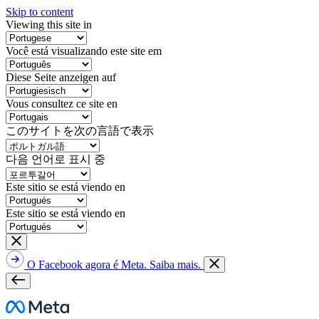
Skip to content
Viewing this site in
Você está visualizando este site em
Diese Seite anzeigen auf
Vous consultez ce site en
このサイトを次の言語で表示
다음 언어로 표시 중
Este sitio se está viendo en
Este sitio se está viendo en
O Facebook agora é Meta. Saiba mais.
Meta