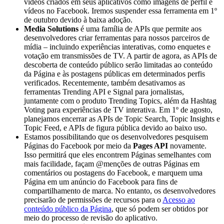
vídeos criados em seus aplicativos como imagens de perfil e
vídeos no Facebook. Iremos suspender essa ferramenta em 1º
de outubro devido à baixa adoção.
Media Solutions
é uma família de APIs que permite aos
desenvolvedores criar ferramentas para nossos parceiros de
mídia – incluindo experiências interativas, como enquetes e
votação em transmissões de TV. A partir de agora, as APIs de
descoberta de conteúdo público serão limitadas ao conteúdo
da Página e às postagens públicas em determinados perfis
verificados. Recentemente, também desativamos as
ferramentas Trending API e Signal para jornalistas,
juntamente com o produto Trending Topics, além da Hashtag
Voting para experiências de TV interativa. Em 1º de agosto,
planejamos encerrar as APIs de Topic Search, Topic Insights e
Topic Feed, e APIs de figura pública devido ao baixo uso.
Estamos possibilitando que os desenvolvedores pesquisem
Páginas do Facebook por meio da
Pages API
novamente.
Isso permitirá que eles encontrem Páginas semelhantes com
mais facilidade, façam @menções de outras Páginas em
comentários ou postagens do Facebook, e marquem uma
Página em um anúncio do Facebook para fins de
compartilhamento de marca. No entanto, os desenvolvedores
precisarão de permissões de recursos para o
Acesso ao
conteúdo público da Página
, que só podem ser obtidos por
meio do processo de revisão do aplicativo.