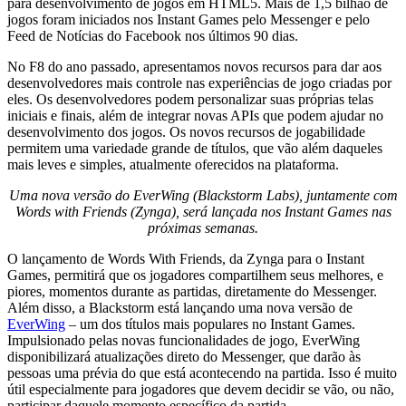
para desenvolvimento de jogos em HTML5. Mais de 1,5 bilhão de
jogos foram iniciados nos Instant Games pelo Messenger e pelo
Feed de Notícias do Facebook nos últimos 90 dias.
No F8 do ano passado, apresentamos novos recursos para dar aos
desenvolvedores mais controle nas experiências de jogo criadas por
eles. Os desenvolvedores podem personalizar suas próprias telas
iniciais e finais, além de integrar novas APIs que podem ajudar no
desenvolvimento dos jogos. Os novos recursos de jogabilidade
permitem uma variedade grande de títulos, que vão além daqueles
mais leves e simples, atualmente oferecidos na plataforma.
Uma nova versão do EverWing (Blackstorm Labs), juntamente com
Words with Friends (Zynga), será lançada nos Instant Games nas
próximas semanas.
O lançamento de Words With Friends, da Zynga para o Instant
Games, permitirá que os jogadores compartilhem seus melhores, e
piores, momentos durante as partidas, diretamente do Messenger.
Além disso, a Blackstorm está lançando uma nova versão de
EverWing
– um dos títulos mais populares no Instant Games.
Impulsionado pelas novas funcionalidades de jogo, EverWing
disponibilizará atualizações direto do Messenger, que darão às
pessoas uma prévia do que está acontecendo na partida. Isso é muito
útil especialmente para jogadores que devem decidir se vão, ou não,
participar daquele momento específico da partida.