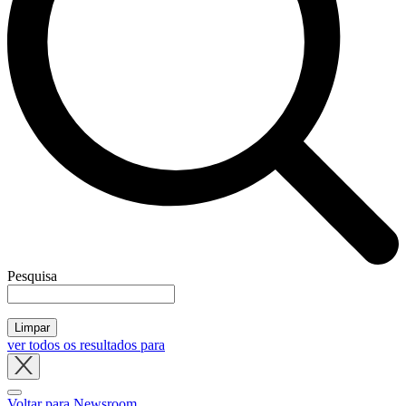
Pesquisa
Limpar
ver todos os resultados para
Close
tray
Voltar para Newsroom