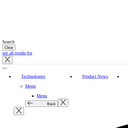
Search
Clear
see all results for
Close
tray
Technologies
Product News
Menu
Menu
Back