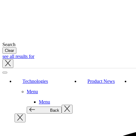
Search
Clear
see all results for
Close
tray
Technologies
Product News
Menu
Menu
Back