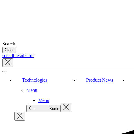
Search
Clear
see all results for
Close
tray
Technologies
Product News
Menu
Menu
Back