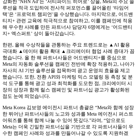
강화한 ‘NHN Ad’는 ‘서티파이드 히어로’ 상을, Meta의 주요 솔
루션을 적극 도입하여 전사적 퍼포먼스를 끌어올린 ‘타임어
택’은 ‘프로덕트 챔피언’을 수상했습니다. 마지막으로, 어드밴
티지+ 관련 교육에 적극적으로 참여하고, 이를 캠페인에 적용
해 우수한 사례를 만든 파트너사 담당자 6명에게는 ‘어드밴티
지+ 엑스퍼트’ 상이 돌아갔습니다.
한편, 올해 수상작들을 관통하는 주요 트렌드로는 ▲AI 활용
극대화 ▲데이터 활용 확대 ▲크리에이터 협업 사례 증대가 꼽
혔습니다. 올 한 해 파트너사들은 어드밴티지+를 중심으로
Meta의 자동화 솔루션을 캠페인 전반에 확장 적용하고, 나아가
자사의 AI 기반 솔루션을 접목하며 광고 운영의 효율을 제고
했습니다. 또한, 전환 API와 마케팅 믹스 모델링 등 측정 및 분
석 도구를 통해 광고 성과 최적화를 도모한 점, 크리에이터 시
장의 성장과 함께 릴스 캠페인 및 파트너십 광고가 활성화된
점도 눈에 띄었습니다.
Meta Korea 김보영 에이전시 파트너 총괄은 “Meta와 함께 성장
한 뛰어난 파트너사들의 노고와 성과를 Meta 에이전시 퍼스트
어워즈를 통해 함께 나눌 수 있어 뜻깊다.”라며, “앞으로도
Meta는 더욱 긴밀한 파트너십을 기반으로 각 파트너사들이 우
수한 캠페인 사례와 성과를 만들어나갈 수 있도록 지원하겠