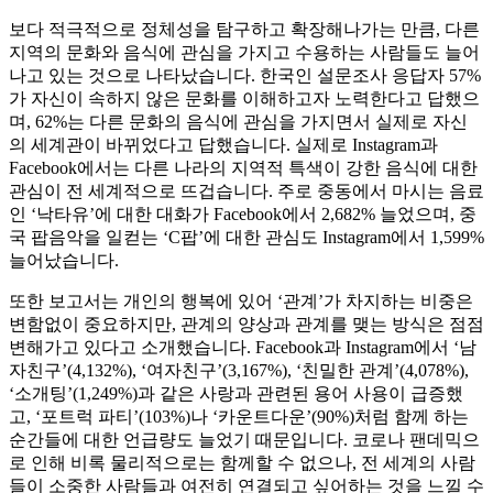
보다 적극적으로 정체성을 탐구하고 확장해나가는 만큼, 다른
지역의 문화와 음식에 관심을 가지고 수용하는 사람들도 늘어
나고 있는 것으로 나타났습니다. 한국인 설문조사 응답자 57%
가 자신이 속하지 않은 문화를 이해하고자 노력한다고 답했으
며, 62%는 다른 문화의 음식에 관심을 가지면서 실제로 자신
의 세계관이 바뀌었다고 답했습니다. 실제로 Instagram과
Facebook에서는 다른 나라의 지역적 특색이 강한 음식에 대한
관심이 전 세계적으로 뜨겁습니다. 주로 중동에서 마시는 음료
인 ‘낙타유’에 대한 대화가 Facebook에서 2,682% 늘었으며, 중
국 팝음악을 일컫는 ‘C팝’에 대한 관심도 Instagram에서 1,599%
늘어났습니다.
또한 보고서는 개인의 행복에 있어 ‘관계’가 차지하는 비중은
변함없이 중요하지만, 관계의 양상과 관계를 맺는 방식은 점점
변해가고 있다고 소개했습니다. Facebook과 Instagram에서 ‘남
자친구’(4,132%), ‘여자친구’(3,167%), ‘친밀한 관계’(4,078%),
‘소개팅’(1,249%)과 같은 사랑과 관련된 용어 사용이 급증했
고, ‘포트럭 파티’(103%)나 ‘카운트다운’(90%)처럼 함께 하는
순간들에 대한 언급량도 늘었기 때문입니다. 코로나 팬데믹으
로 인해 비록 물리적으로는 함께할 수 없으나, 전 세계의 사람
들이 소중한 사람들과 여전히 연결되고 싶어하는 것을 느낄 수