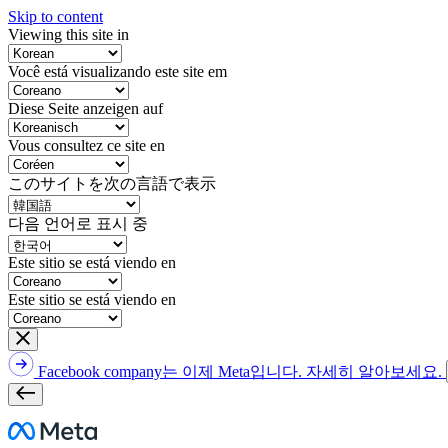
Skip to content
Viewing this site in
Você está visualizando este site em
Diese Seite anzeigen auf
Vous consultez ce site en
このサイトを次の言語で表示
다음 언어로 표시 중
Este sitio se está viendo en
Este sitio se está viendo en
Facebook company는 이제 Meta입니다. 자세히 알아보세요.
Meta