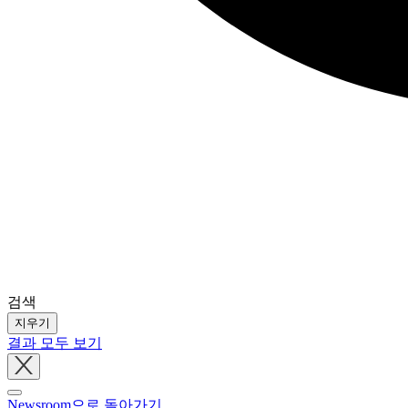
검색
지우기
결과 모두 보기
Close
tray
Newsroom으로 돌아가기