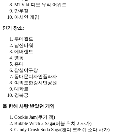
MTV 비디오 뮤직 어워드
만우절
아시안 게임
인기
장소:
롯데월드
남산타워
에버랜드
명동
홍대
잠실야구장
동대문디자인플라자
여의도한강시민공원
대학로
경복궁
올
한해
사랑
받았던
게임
Cookie Jam(쿠키 잼)
Bubble Witch 2 Saga(버블 위치 2 사가)
Candy Crush Soda Saga(캔디 크러쉬 소다 사가)