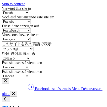
Skip to content
Viewing this site in
Você está visualizando este site em
Diese Seite anzeigen auf
Vous consultez ce site en
このサイトを次の言語で表示
다음 언어로 표시 중
Este sitio se está viendo en
Este sitio se está viendo en
Facebook est désormais Meta. Découvrez-en
plus.