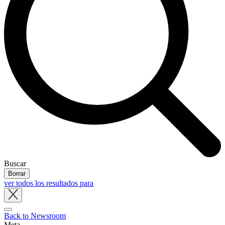
Buscar
Borrar
ver todos los resultados para
Close
tray
Back to Newsroom
Meta