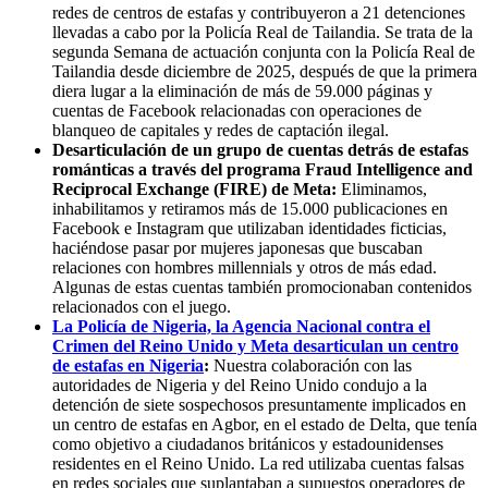
redes de centros de estafas y contribuyeron a 21 detenciones
llevadas a cabo por la Policía Real de Tailandia. Se trata de la
segunda Semana de actuación conjunta con la Policía Real de
Tailandia desde diciembre de 2025, después de que la primera
diera lugar a la eliminación de más de 59.000 páginas y
cuentas de Facebook relacionadas con operaciones de
blanqueo de capitales y redes de captación ilegal.
Desarticulación de un grupo de cuentas detrás de estafas
románticas a través del programa Fraud Intelligence and
Reciprocal Exchange (FIRE) de Meta:
Eliminamos,
inhabilitamos y retiramos más de 15.000
publicaciones
en
Facebook e Instagram que utilizaban identidades ficticias,
haciéndose pasar por mujeres japonesas que buscaban
relaciones con hombres millennials y otros de más edad.
Algunas de estas cuentas también promocionaban contenidos
relacionados con el juego.
La Policía de Nigeria, la Agencia Nacional contra el
Crimen del Reino Unido y Meta desarticulan un centro
de estafas en Nigeria
:
Nuestra colaboración con las
autoridades de Nigeria y del Reino Unido condujo a la
detención de siete sospechosos presuntamente implicados en
un centro de estafas en Agbor, en el estado de Delta, que tenía
como objetivo a ciudadanos británicos y estadounidenses
residentes en el Reino Unido. La red utilizaba cuentas falsas
en redes sociales que suplantaban a supuestos operadores de