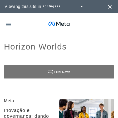
Portugese
Viewing this site in
Meta
Horizon Worlds
Filter News
Meta
Inovação e
governança: dando