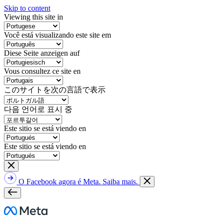
Skip to content
Viewing this site in
Você está visualizando este site em
Diese Seite anzeigen auf
Vous consultez ce site en
このサイトを次の言語で表示
다음 언어로 표시 중
Este sitio se está viendo en
Este sitio se está viendo en
O Facebook agora é Meta. Saiba mais.
Meta