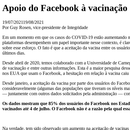
Apoio do Facebook à vacinaçã
19/07/2021
19/08/2021
Por Guy Rosen, vice-presidente de Integridade
Em um momento em que os casos do COVID-19 estão aumentando nos E
plataformas desempenhem um papel importante nesse contexto, é clar
sobre esse esforço. O fato é que a aceitação da vacina entre os usu
últimos dias.
Desde abril de 2020, temos colaborado com a Universidade de Carne
de vacinação e entre outras informações. Esta é a maior pesquisa desse
nos EUA que usam o Facebook, a hesitação em relação à vacina caiu 
Desde janeiro, a aceitação da vacina por parte dos usuários do Fac
consideravelmente (algumas das populações que tiveram os níveis mai
— juntamente com outros dados solicitados pela administração — com
Os dados mostram que 85% dos usuários do Facebook nos Estado
vacinados até 4 de julho. O Facebook não é a razão pela qual ess
Na verdade, tem sido observado um aumento na aceitação de vacinas 