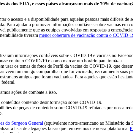
 às dos EUA, e esses países alcançaram mais de 70% de vacinação 
ar o acesso e a disponibilidade para aquelas pessoas mais difíceis de 
da. Para ajudar a promover informações confiáveis sobre vacinas em 
ível publicamente que as equipes envolvidas em respostas a emergênci
lnerabilidade tiveram
menor cobertura de vacinação contra o COVID-1
ualizaram informações confiáveis sobre COVID-19 e vacinas no Facebook
inar-se contra o COVID-19 e como marcar um horário para tomá-la.
m usar os temas de fotos de Perfil da vacina do COVID-19, que dese
veem um amigo compartilhar que foi vacinado, isso aumenta suas per
ostrar aos amigos que foram vacinados. Para aqueles que estão hesitan
 federal.
amos ações de combate a isso.
de conteúdos contendo desinformação sobre COVID-19.
ilhões de peças de conteúdo sobre COVID-19 refutadas por nossa rede d
o.
es do Surgeon General
(equivalente norte-americano ao Ministério da 
alizar a lista de alegações falsas que removemos de nossa plataforma.
P