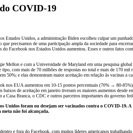
o do COVID-19
stados Unidos, a administração Biden escolheu culpar um punhado d
o que precisamos de uma participação ampla da sociedade para encerra
ários do Facebook nos Estados Unidos aumentou. Esses e outros fatos co
gie Mellon e com a Universidade de Maryland em uma pesquisa global 
 tipo, com mais de 70 milhões de respostas no total e mais de 170 mil re
em 50%; e elas demonstram maior aceitação em relação às vacinas a ca
ebook nos EUA aumentou em 10-15 pontos percentuais (70% → 80-85%) e a
s baixos de aceitação em janeiro tiveram os maiores aumentos desde en
 a Casa Branca, o CDC e outros parceiros importantes do governo fede
s Unidos foram ou desejam ser vacinados contra o COVID-19. A 
a meta não foi alcançada.
dentro e fora do Facebook, com muitos líderes americanos trabalhando 