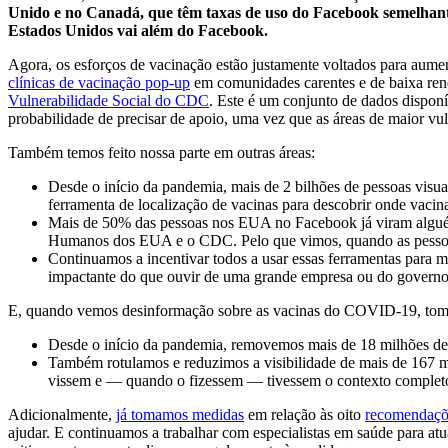
Unido e no Canadá, que têm taxas de uso do Facebook semelhantes
Estados Unidos vai além do Facebook.
Agora, os esforços de vacinação estão justamente voltados para aument
clínicas de vacinação pop-up
em comunidades carentes e de baixa ren
Vulnerabilidade Social do CDC
. Este é um conjunto de dados dispon
probabilidade de precisar de apoio, uma vez que as áreas de maior vu
Também temos feito nossa parte em outras áreas:
Desde o início da pandemia, mais de 2 bilhões de pessoas vis
ferramenta de localização de vacinas para descobrir onde vac
Mais de 50% das pessoas nos EUA no Facebook já viram algué
Humanos dos EUA e o CDC. Pelo que vimos, quando as pessoas 
Continuamos a incentivar todos a usar essas ferramentas para m
impactante do que ouvir de uma grande empresa ou do governo
E, quando vemos desinformação sobre as vacinas do COVID-19, tom
Desde o início da pandemia, removemos mais de 18 milhões 
Também rotulamos e reduzimos a visibilidade de mais de 167 m
vissem e — quando o fizessem — tivessem o contexto complet
Adicionalmente,
já tomamos medidas
em relação às oito
recomendaçõ
ajudar. E continuamos a trabalhar com especialistas em saúde para atu