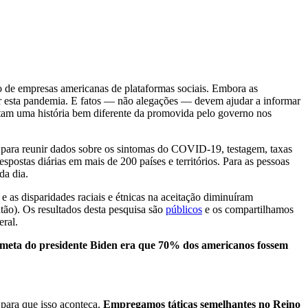
e empresas americanas de plataformas sociais. Embora as
r esta pandemia. E fatos — não alegações — devem ajudar a informar
ntam uma história bem diferente da promovida pelo governo nos
para reunir dados sobre os sintomas do COVID-19, testagem, taxas
spostas diárias em mais de 200 países e territórios. Para as pessoas
da dia.
s disparidades raciais e étnicas na aceitação diminuíram
tão). Os resultados desta pesquisa são
públicos
e os compartilhamos
ral.
meta do presidente Biden era que 70% dos americanos fossem
para que isso aconteça.
Empregamos táticas semelhantes no Reino