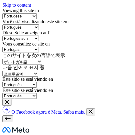
Skip to content
Viewing this site in
Você está visualizando este site em
Diese Seite anzeigen auf
Vous consultez ce site en
このサイトを次の言語で表示
다음 언어로 표시 중
Este sitio se está viendo en
Este sitio se está viendo en
O Facebook agora é Meta. Saiba mais.
Meta